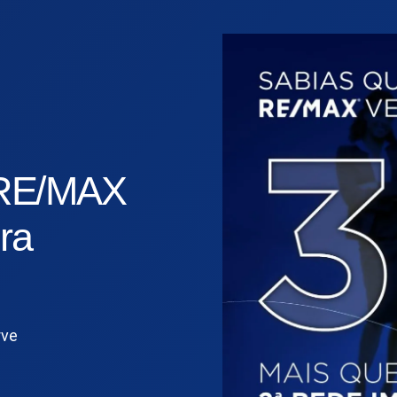
 RE/MAX
ra
rve