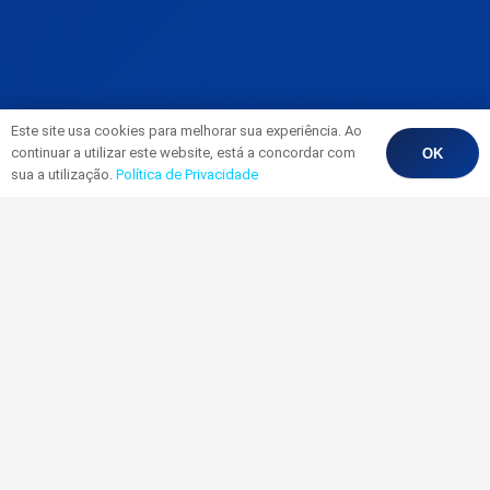
Este site usa cookies para melhorar sua experiência. Ao
continuar a utilizar este website, está a concordar com
OK
sua a utilização.
Política de Privacidade
PROCURAMOS:
AMBIÇÃO
Procuras independência financeira?
COMPROMISSO
Queres maior reconhecimento pessoal e
profissional?