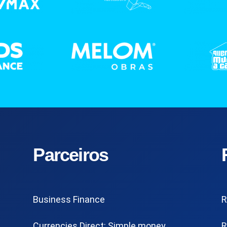
Parceiros
Business Finance
R
Currencies Direct: Simple money
R