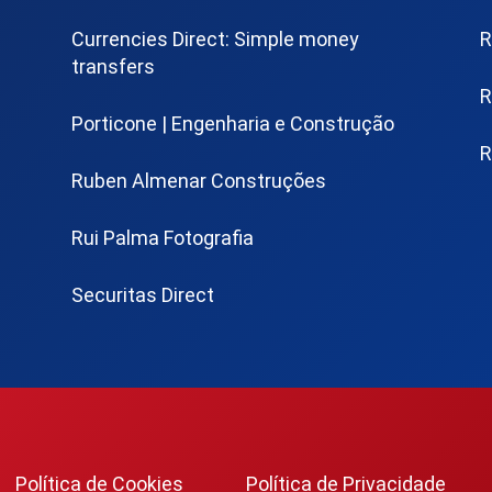
Currencies Direct: Simple money
R
transfers
R
Porticone | Engenharia e Construção
R
Ruben Almenar Construções
Rui Palma Fotografia
Securitas Direct
Política de Cookies
Política de Privacidade