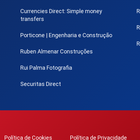
Currencies Direct: Simple money
R
transfers
R
Porticone | Engenharia e Construção
R
Ruben Almenar Construções
Rui Palma Fotografia
Securitas Direct
Política de Cookies
Política de Privacidade